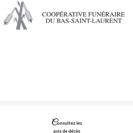
Aller au
contenu
principal
C
onsultez les
Avis de décès