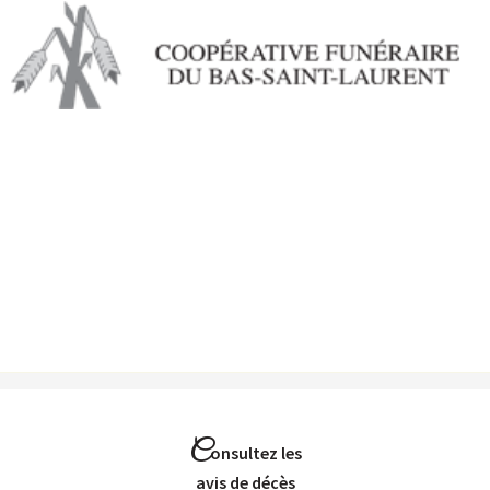
Aller au
contenu
principal
C
onsultez les
Avis de décès