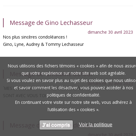
Message de Gino Lechasseur
dimanche 30 avril 2023
Nos plus sincères condoléances !
Gino, Lyne, Audrey & Tommy Lechasseur
Nous utilisons des fichiers témoins « cookies » afin de nous assur
Message de Ghislaine dufour
que votre expérience sur notre site web soit agréable.
Si vous voulez en savoir plus au sujet des cookies que nous utilis
dimanche 30 avril 2023
et savoir comment les désactiver, vous pouvez accéder à nos
`MES SINCERES SYMPATHIES MES PENSÉES
politiques de confidentialité.
SONT AVEC VOUS TOUS
En continuant votre visite sur notre site web, vous adhérez à
l’utilisation des « cookies ».
Message de Ghislaine dufour
Voir la politique
J'ai compris
dimanche 30 avril 2023