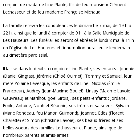
conjoint de madame Line Plante, fils de feu monsieur Clément
Lechasseur et de feu madame Françoise Michaud.
La famille recevra les condoléances le dimanche 7 mai, de 19 h à
22 h, ainsi que le lundi à compter de 9 h, à la Salle Municipale de
Les Hauteurs. Les funérailles seront célébrées le lundi 8 mai à 11 h
en l'église de Les Hauteurs et l’inhumation aura lieu le lendemain
au cimetière paroissial.
Il laisse dans le deuil sa conjointe Line Plante, ses enfants : Joannie
(Daniel Gingras), Jérémie (Chloé Ouimet), Tommy et Samuel, leur
mère Yolaine Levesque, les enfants de Line : Nicolas (Émilie
Francoeur), Audrey (Jean-Maxime Boulet), Linsay (Maxime Lavoie
Gauvreau) et Marilhou (Joël Sirois), ses petits-enfants : Jordane,
Emile, Antoine, Noah et Béannie, ses frères et sa soeur : Sylvain
(Marie Rondeau, feu Manon Guimond), Jeannot, Edès (Florent
Charette) et Simon (Christine Lavoie), ses beaux-frères et ses
belles-soeurs des familles Lechasseur et Plante, ainsi que de
nombreux parents et amis-amies.