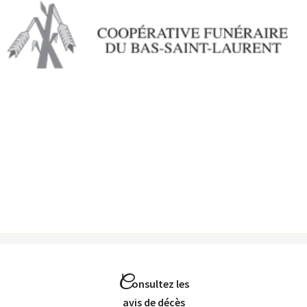
Aller au
contenu
principal
C
onsultez les
Avis de décès