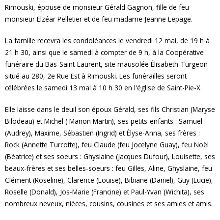
Rimouski, épouse de monsieur Gérald Gagnon, fille de feu
monsieur Elzéar Pelletier et de feu madame Jeanne Lepage.
La famille recevra les condoléances le vendredi 12 mai, de 19 h à
21 h 30, ainsi que le samedi à compter de 9 h, à la Coopérative
funéraire du Bas-Saint-Laurent, site mausolée Élisabeth-Turgeon
situé au 280, 2e Rue Est à Rimouski. Les funérailles seront
célébrées le samedi 13 mai à 10 h 30 en l'église de Saint-Pie-X.
Elle laisse dans le deuil son époux Gérald, ses fils Christian (Maryse
Bilodeau) et Michel ( Manon Martin), ses petits-enfants : Samuel
(Audrey), Maxime, Sébastien (Ingrid) et Élyse-Anna, ses frères :
Rock (Annette Turcotte), feu Claude (feu Jocelyne Guay), feu Noël
(Béatrice) et ses soeurs : Ghyslaine (Jacques Dufour), Louisette, ses
beaux-frères et ses belles-soeurs : feu Gilles, Aline, Ghyslaine, feu
Clément (Roseline), Clarence (Louise), Bibiane (Daniel), Guy (Lucie),
Roselle (Donald), Jos-Marie (Francine) et Paul-Yvan (Wichita), ses
nombreux neveux, nièces, cousins, cousines et ses amies et amis.