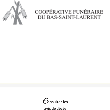
Aller au
contenu
principal
C
onsultez les
Avis de décès