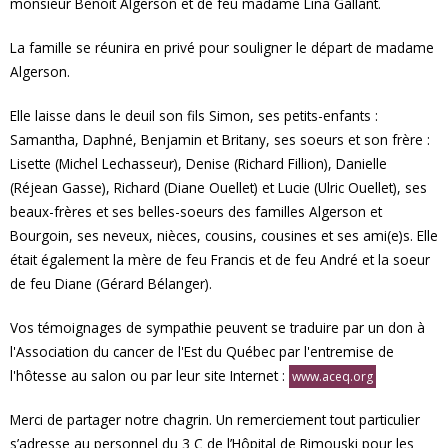
monsieur Benoit Algerson et de feu madame Lina Gallant.
La famille se réunira en privé pour souligner le départ de madame
Algerson.
Elle laisse dans le deuil son fils Simon, ses petits-enfants :
Samantha, Daphné, Benjamin et Britany, ses soeurs et son frère :
Lisette (Michel Lechasseur), Denise (Richard Fillion), Danielle
(Réjean Gasse), Richard (Diane Ouellet) et Lucie (Ulric Ouellet), ses
beaux-frères et ses belles-soeurs des familles Algerson et
Bourgoin, ses neveux, nièces, cousins, cousines et ses ami(e)s. Elle
était également la mère de feu Francis et de feu André et la soeur
de feu Diane (Gérard Bélanger).
Vos témoignages de sympathie peuvent se traduire par un don à
l'Association du cancer de l'Est du Québec par l'entremise de
l'hôtesse au salon ou par leur site Internet :
www.aceq.org
Merci de partager notre chagrin. Un remerciement tout particulier
s’adresse au personnel du 3 C de l’Hôpital de Rimouski pour les