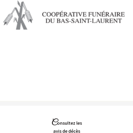
Aller au
contenu
principal
C
onsultez les
Avis de décès