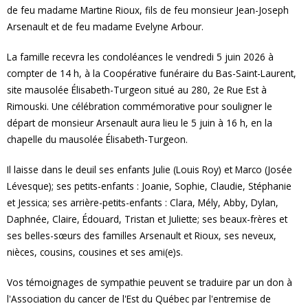
de feu madame Martine Rioux, fils de feu monsieur Jean-Joseph
Arsenault et de feu madame Evelyne Arbour.
La famille recevra les condoléances le vendredi 5 juin 2026 à
compter de 14 h, à la Coopérative funéraire du Bas-Saint-Laurent,
site mausolée Élisabeth-Turgeon situé au 280, 2e Rue Est à
Rimouski. Une célébration commémorative pour souligner le
départ de monsieur Arsenault aura lieu le 5 juin à 16 h, en la
chapelle du mausolée Élisabeth-Turgeon.
Il laisse dans le deuil ses enfants Julie (Louis Roy) et Marco (Josée
Lévesque); ses petits-enfants : Joanie, Sophie, Claudie, Stéphanie
et Jessica; ses arrière-petits-enfants : Clara, Mély, Abby, Dylan,
Daphnée, Claire, Édouard, Tristan et Juliette; ses beaux-frères et
ses belles-sœurs des familles Arsenault et Rioux, ses neveux,
nièces, cousins, cousines et ses ami(e)s.
Vos témoignages de sympathie peuvent se traduire par un don à
l'Association du cancer de l'Est du Québec par l'entremise de