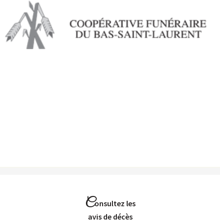
Aller au
contenu
principal
C
onsultez les
Avis de décès