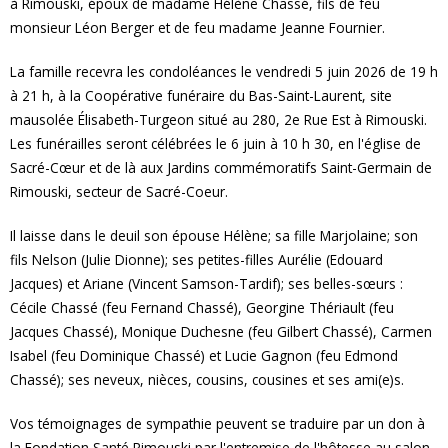
à Rimouski, époux de madame Hélène Chassé, fils de feu
monsieur Léon Berger et de feu madame Jeanne Fournier.
La famille recevra les condoléances le vendredi 5 juin 2026 de 19 h
à 21 h, à la Coopérative funéraire du Bas-Saint-Laurent, site
mausolée Élisabeth-Turgeon situé au 280, 2e Rue Est à Rimouski.
Les funérailles seront célébrées le 6 juin à 10 h 30, en l'église de
Sacré-Cœur et de là aux Jardins commémoratifs Saint-Germain de
Rimouski, secteur de Sacré-Coeur.
Il laisse dans le deuil son épouse Hélène; sa fille Marjolaine; son
fils Nelson (Julie Dionne); ses petites-filles Aurélie (Edouard
Jacques) et Ariane (Vincent Samson-Tardif); ses belles-sœurs :
Cécile Chassé (feu Fernand Chassé), Georgine Thériault (feu
Jacques Chassé), Monique Duchesne (feu Gilbert Chassé), Carmen
Isabel (feu Dominique Chassé) et Lucie Gagnon (feu Edmond
Chassé); ses neveux, nièces, cousins, cousines et ses ami(e)s.
Vos témoignages de sympathie peuvent se traduire par un don à
la Fondation Santé Rimouski par l'entremise de l'hôtesse au salon