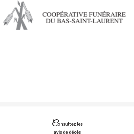
Aller au
contenu
principal
C
onsultez les
Avis de décès