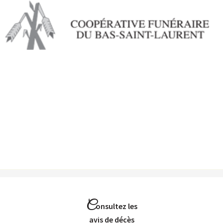
Aller au
contenu
principal
C
onsultez les
Avis de décès