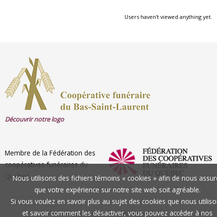
Users haven't viewed anything yet.
Découvrir notre logo
Membre de la Fédération des
coopératives funéraires du
Québec
Nous utilisons des fichiers témoins « cookies » afin de nous assur
que votre expérience sur notre site web soit agréable.
Si vous voulez en savoir plus au sujet des cookies que nous utilis
et savoir comment les désactiver, vous pouvez accéder à nos
CFBSL
© 2026
| Conception et réalisation: Groupe SYGIF