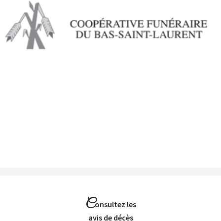
Aller au
contenu
principal
C
onsultez les
Avis de décès