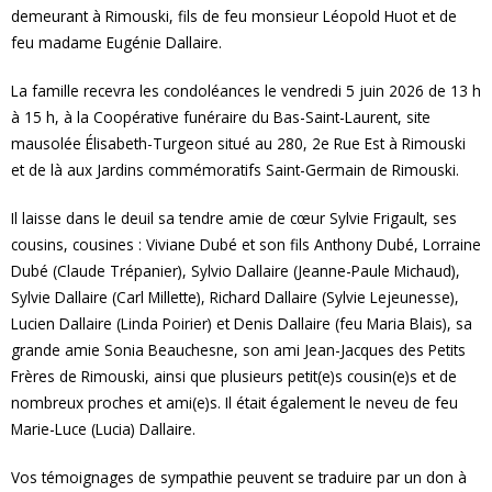
demeurant à Rimouski, fils de feu monsieur Léopold Huot et de
feu madame Eugénie Dallaire.
La famille recevra les condoléances le vendredi 5 juin 2026 de 13 h
à 15 h, à la Coopérative funéraire du Bas-Saint-Laurent, site
mausolée Élisabeth-Turgeon situé au 280, 2e Rue Est à Rimouski
et de là aux Jardins commémoratifs Saint-Germain de Rimouski.
Il laisse dans le deuil sa tendre amie de cœur Sylvie Frigault, ses
cousins, cousines : Viviane Dubé et son fils Anthony Dubé, Lorraine
Dubé (Claude Trépanier), Sylvio Dallaire (Jeanne-Paule Michaud),
Sylvie Dallaire (Carl Millette), Richard Dallaire (Sylvie Lejeunesse),
Lucien Dallaire (Linda Poirier) et Denis Dallaire (feu Maria Blais), sa
grande amie Sonia Beauchesne, son ami Jean-Jacques des Petits
Frères de Rimouski, ainsi que plusieurs petit(e)s cousin(e)s et de
nombreux proches et ami(e)s. Il était également le neveu de feu
Marie-Luce (Lucia) Dallaire.
Vos témoignages de sympathie peuvent se traduire par un don à