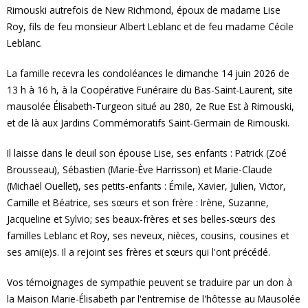
Rimouski autrefois de New Richmond, époux de madame Lise
Roy, fils de feu monsieur Albert Leblanc et de feu madame Cécile
Leblanc.
La famille recevra les condoléances le dimanche 14 juin 2026 de
13 h à 16 h, à la Coopérative Funéraire du Bas-Saint-Laurent, site
mausolée Élisabeth-Turgeon situé au 280, 2e Rue Est à Rimouski,
et de là aux Jardins Commémoratifs Saint-Germain de Rimouski.
Il laisse dans le deuil son épouse Lise, ses enfants : Patrick (Zoé
Brousseau), Sébastien (Marie-Ève Harrisson) et Marie-Claude
(Michaël Ouellet), ses petits-enfants : Émile, Xavier, Julien, Victor,
Camille et Béatrice, ses sœurs et son frère : Irène, Suzanne,
Jacqueline et Sylvio; ses beaux-frères et ses belles-sœurs des
familles Leblanc et Roy, ses neveux, nièces, cousins, cousines et
ses ami(e)s. Il a rejoint ses frères et sœurs qui l'ont précédé.
Vos témoignages de sympathie peuvent se traduire par un don à
la Maison Marie-Élisabeth par l'entremise de l'hôtesse au Mausolée