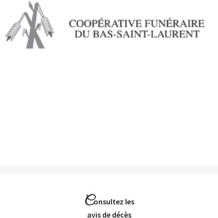
Aller au
contenu
principal
C
onsultez les
Avis de décès