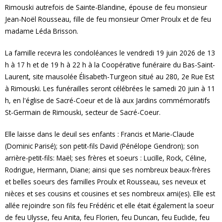
Rimouski autrefois de Sainte-Blandine, épouse de feu monsieur
Jean-Noël Rousseau, fille de feu monsieur Omer Proulx et de feu
madame Léda Brisson.
La famille recevra les condoléances le vendredi 19 juin 2026 de 13
h à 17 h et de 19 h à 22 h à la Coopérative funéraire du Bas-Saint-
Laurent, site mausolée Élisabeth-Turgeon situé au 280, 2e Rue Est
à Rimouski. Les funérailles seront célébrées le samedi 20 juin à 11
h, en l'église de Sacré-Coeur et de là aux Jardins commémoratifs
St-Germain de Rimouski, secteur de Sacré-Coeur.
Elle laisse dans le deuil ses enfants : Francis et Marie-Claude
(Dominic Parisé); son petit-fils David (Pénélope Gendron); son
arrière-petit-fils: Maël; ses frères et soeurs : Lucille, Rock, Céline,
Rodrigue, Hermann, Diane; ainsi que ses nombreux beaux-frères
et belles soeurs des familles Proulx et Rousseau, ses neveux et
nièces et ses cousins et cousines et ses nombreux ami(es). Elle est
allée rejoindre son fils feu Frédéric et elle était également la soeur
de feu Ulysse, feu Anita, feu Florien, feu Duncan, feu Euclide, feu