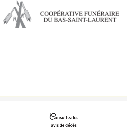
Aller au
contenu
principal
C
onsultez les
Avis de décès